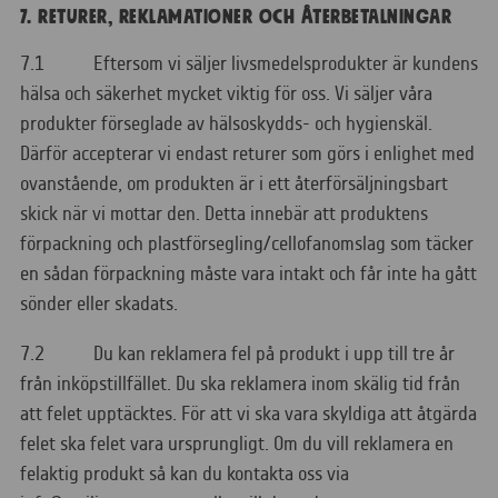
7. RETURER, REKLAMATIONER OCH ÅTERBETALNINGAR
7.1 Eftersom vi säljer livsmedelsprodukter är kundens
hälsa och säkerhet mycket viktig för oss. Vi säljer våra
produkter förseglade av hälsoskydds- och hygienskäl.
Därför accepterar vi endast returer som görs i enlighet med
ovanstående, om produkten är i ett återförsäljningsbart
skick när vi mottar den. Detta innebär att produktens
förpackning och plastförsegling/cellofanomslag som täcker
en sådan förpackning måste vara intakt och får inte ha gått
sönder eller skadats.
7.2 Du kan reklamera fel på produkt i upp till tre år
från inköpstillfället. Du ska reklamera inom skälig tid från
att felet upptäcktes. För att vi ska vara skyldiga att åtgärda
felet ska felet vara ursprungligt. Om du vill reklamera en
felaktig produkt så kan du kontakta oss via