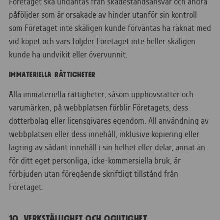
Företaget ska undantas från skadeståndsansvar och andra
påföljder som är orsakade av hinder utanför sin kontroll
som Företaget inte skäligen kunde förväntas ha räknat med
vid köpet och vars följder Företaget inte heller skäligen
kunde ha undvikit eller övervunnit.
IMMATERIELLA RÄTTIGHETER
Alla immateriella rättigheter, såsom upphovsrätter och
varumärken, på webbplatsen förblir Företagets, dess
dotterbolag eller licensgivares egendom. All användning av
webbplatsen eller dess innehåll, inklusive kopiering eller
lagring av sådant innehåll i sin helhet eller delar, annat än
för ditt eget personliga, icke-kommersiella bruk, är
förbjuden utan föregående skriftligt tillstånd från
Företaget.
10. VERKSTÄLLIGHET OCH OGILTIGHET