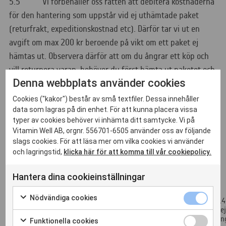
5.5 Vi förbehåller oss rätten att debitera kostnaderna
för den hantering som uppstår vid ej uthämtade paket
(returfrakt, expeditionskostnad etc). Därför tar vi ut en
avgift om max 200 kr beroende på vikt om ett paket ej
hämtas ut. Observera därför att om du ångrar ett köp och
vill returnera varan, behöver du först hämta ut paketet och
Denna webbplats använder cookies
därefter returnera enligt beskrivning i dessa villkor.
Cookies ("kakor") består av små textfiler. Dessa innehåller
data som lagras på din enhet. För att kunna placera vissa
6. ÅNGERRÄTT
typer av cookies behöver vi inhämta ditt samtycke. Vi på
Vitamin Well AB, orgnr. 556701-6505 använder oss av följande
Du har ångerrätt i enlighet med följande bestämmelser:
slags cookies. För att läsa mer om vilka cookies vi använder
och lagringstid,
klicka här för att komma till vår cookiepolicy.
Information om ångerrätt
Hantera dina cookieinställningar
Ångerrätt
Nödvändiga cookies
Du har rätt att frånträda detta avtal utan att ange något skäl inom 14
löper ut 14 dagar efter den dag då du eller någon tredje part, dock e
som du anger tar produkterna i fysisk besittning.För att utöva din ån
Funktionella cookies