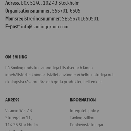
Adress:
BOX 5140, 102 43 Stockholm
Organisationsnummer:
556701-6505
Momsregistreringsnummer:
SE556701650501
E-post:
info@smilinggroup.com
Om Smiling
På Smiling undviker vi onödiga tillsatser och långa
innehållsförteckningar. Istället använder vi hellre naturliga och
ekologiska råvaror. Bra och goda produkter, helt enkelt.
Adress
Information
Vitamin Well AB
Integritetspolicy
Sturegatan 11,
Tävlingsvillkor
114 36 Stockholm
Cookieinställningar