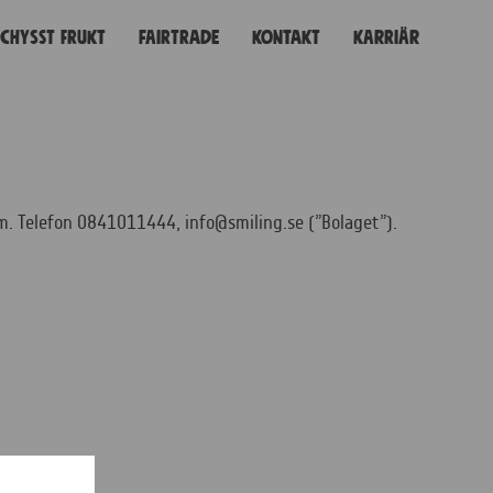
Schysst frukt
Fairtrade
Kontakt
Karriär
m. Telefon 0841011444, info@smiling.se (”Bolaget”).