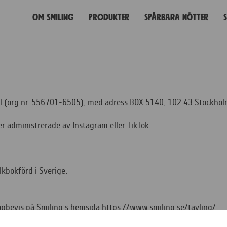
Om Smiling
Produkter
Spårbara nötter
ll (org.nr. 556701-6505), med adress BOX 5140, 102 43 Stockhol
er administrerade av Instagram eller TikTok.
lkbokförd i Sverige.
 köpbevis på Smiling:s hemsida https://www.smiling.se/tavling/