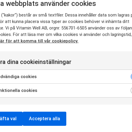
a webbplats använder cookies
t bag till ett värde av 1000 SEK. Vinnaren utses senast 3 juni 2023.
("kakor") består av små textfiler. Dessa innehåller data som lagras 
ställda hos Bolaget.
ör att kunna placera vissa typer av cookies behöver vi inhämta ditt
r del mina kontaktuppgifter.
e. Vi på Vitamin Well AB, orgnr. 556701-6505 använder oss av följa
on.
okies. För att läsa mer om vilka cookies vi använder och lagringstid,
här för att komma till vår cookiepolicy.
st och/eller sociala medier samt att vi kommer meddela vem som vunnit på 
r mot annan egendom. Vinnaren ansvarar själv för att betala eventuell skatt s
 anhöriga till anställda i koncernerna får inte vinna delta i tävlingen.
ter.
ra dina cookieinställningar
n egen säkerhet.
tion (mer än vad som följer av lag).
öra om jag kan konsumera de produktersom utgör vinsten, och att jag måste 
dvändiga cookies
uella allergier som kan påverka konsumtionen av produkterna.
ktionella cookies
ler cashewnötter.
äfta val
Acceptera alla