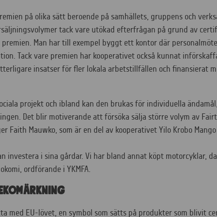
premien på olika sätt beroende på samhällets, gruppens och ver
försäljningsvolymer tack vare utökad efterfrågan på grund av certi
 premien. Man har till exempel byggt ett kontor där personalmöte
ation. Tack vare premien har kooperativet också kunnat införskaf
rligare insatser för fler lokala arbetstillfällen och finansierat mö
ociala projekt och ibland kan den brukas för individuella ändamål,
 odlingen. Det blir motiverande att försöka sälja större volym av Fa
äger Faith Mauwko, som är en del av kooperativet Yilo Krobo Mang
an investera i sina gårdar. Vi har bland annat köpt motorcyklar, da
bokomi, ordförande i YKMFA.
 ekomärkning
ta med EU-lövet, en symbol som sätts på produkter som blivit cer