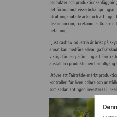
produkter och produktionsanläggningar
det förbud mot vissa bekämpningsmed
utrotningshotade arter och att inget
diskriminering förekommer. Odlare och
betalning.
I just cashewindustrin är brist på s
annat kan medföra allvarliga frätskado
viktigt för oss på Smiling att Fairtrad
anställda i produktionen har tillgång
Utöver att Fairträde-märkt produkti
kontroller, får även odlare och anstäl
som sedan antingen investeras i lokal
Denn