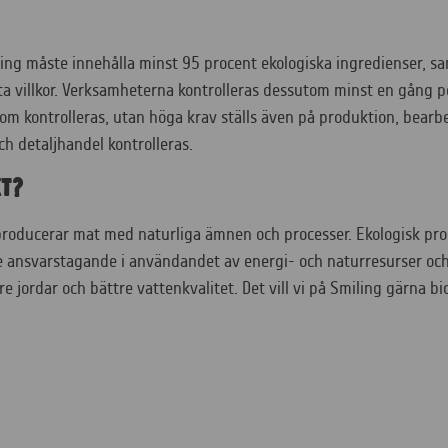
ng måste innehålla minst 95 procent ekologiska ingredienser, s
a villkor. Verksamheterna kontrolleras dessutom minst en gång per
 som kontrolleras, utan höga krav ställs även på produktion, bearb
och detaljhandel kontrolleras.
t?
producerar mat med naturliga ämnen och processer. Ekologisk prod
e ansvarstagande i användandet av energi- och naturresurser och 
e jordar och bättre vattenkvalitet. Det vill vi på Smiling gärna bi