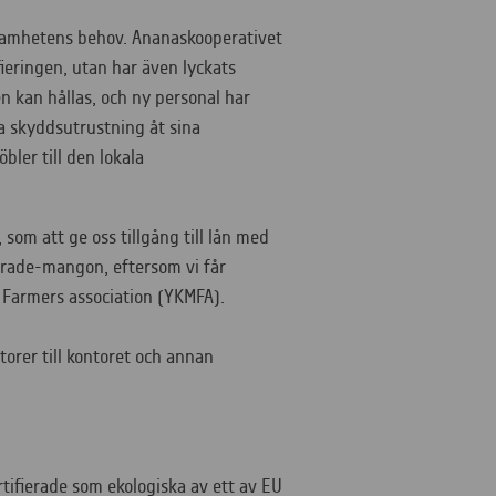
ksamhetens behov. Ananaskooperativet
fieringen, utan har även lyckats
n kan hållas, och ny personal har
fa skyddsutrustning åt sina
bler till den lokala
 som att ge oss tillgång till lån med
irtrade-mangon, eftersom vi får
o Farmers association (YKMFA).
torer till kontoret och annan
tifierade som ekologiska av ett av EU