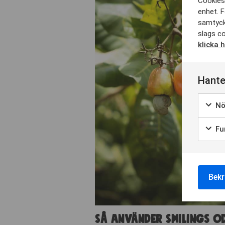
Cookies 
enhet. F
samtyck
slags co
klicka 
Hante
Nö
Fun
Bekr
Så använder Smilings o