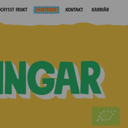
Schysst frukt
Fairtrade
Kontakt
Karriär