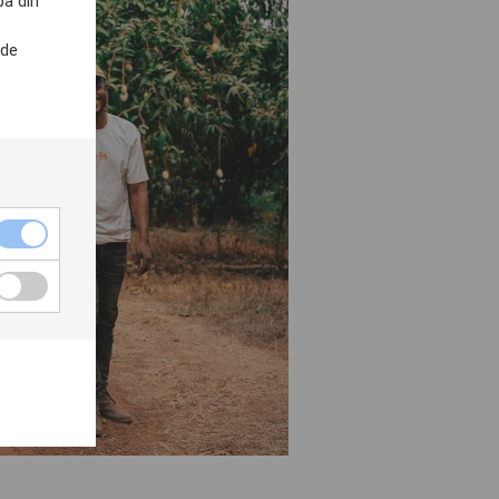
på din
nde