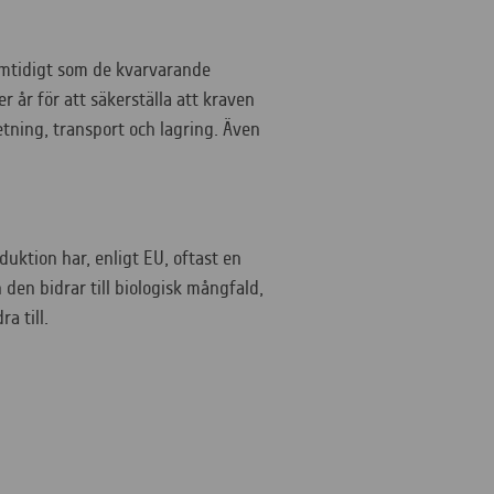
amtidigt som de kvarvarande
 år för att säkerställa att kraven
etning, transport och lagring. Även
uktion har, enligt EU, oftast en
den bidrar till biologisk mångfald,
dra till.