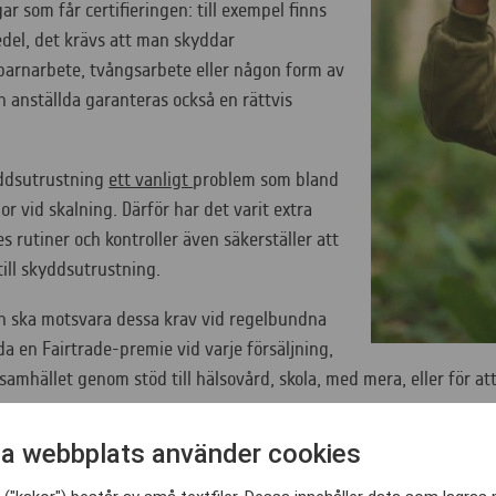
 som får certifieringen: till exempel finns
el, det krävs att man skyddar
 barnarbete, tvångsarbete eller någon form av
 anställda garanteras också en rättvis
kyddsutrustning
ett vanligt
problem som bland
r vid skalning. Därför har det varit extra
es rutiner och kontroller även säkerställer att
 till skyddsutrustning.
on ska motsvara dessa krav vid regelbundna
lda en Fairtrade-premie vid varje försäljning,
samhället genom stöd till hälsovård, skola, med mera, eller för a
a webbplats använder cookies