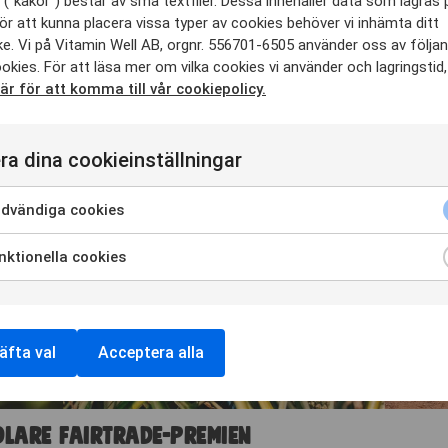
("kakor") består av små textfiler. Dessa innehåller data som lagras 
ör att kunna placera vissa typer av cookies behöver vi inhämta ditt
e. Vi på Vitamin Well AB, orgnr. 556701-6505 använder oss av följa
okies. För att läsa mer om vilka cookies vi använder och lagringstid,
här för att komma till vår cookiepolicy.
ra dina cookieinställningar
dvändiga cookies
ktionella cookies
äfta val
Acceptera alla
dlare Fairtrade-premien