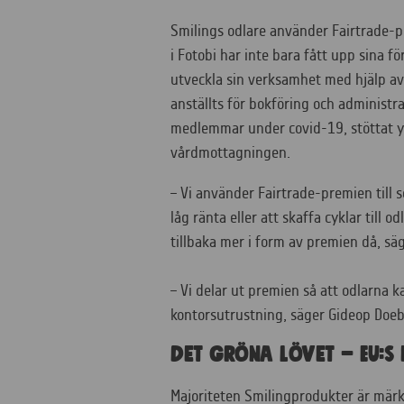
Smilings odlare använder Fairtrade-
i Fotobi har inte bara fått upp sina 
utveckla sin verksamhet med hjälp av
anställts för bokföring och administr
medlemmar under covid-19, stöttat ytte
vårdmottagningen.
– Vi använder Fairtrade-premien till s
låg ränta eller att skaffa cyklar till
tillbaka mer i form av premien då, s
– Vi delar ut premien så att odlarna k
kontorsutrustning, säger Gideop Doe
Det gröna lövet – EU:s
Majoriteten Smilingprodukter är märk