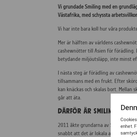
Vi grundade
Smiling
med
en
grundlä
Västafrika
, med schyssta arbetsvillko
Vi har inte bara koll hur våra produkt
Mer är hälften av världens cashewnötte
cashewnötter till Asien för förädling.
betydande miljöutsläpp, inte minst e
I nästa steg är förädling av cashewnö
tillsammans med en frukt. Efter skörd
kan knäckas och skalas bort. Mellan sk
går att äta.
Denn
Därför är Smilings cas
Cookies 
2011 åkte grundarna av Smiling till 
enhet. F
samtyck
snabbt att det är lokala arbetstillfäll