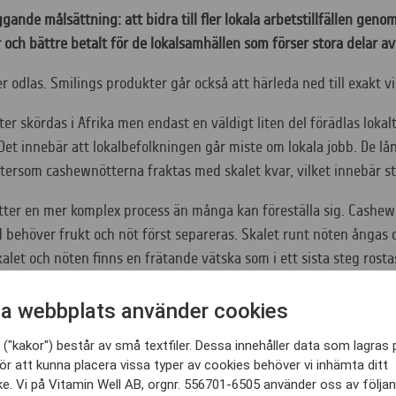
ggande
målsättning:
a
tt bidra
till fler lokala arbetstillfällen
genom 
r och bättre betalt för de lokalsamhällen som förser stora delar 
er odlas. Smilings produkter går också att härleda ned till exakt 
r skördas i Afrika men endast en väldigt liten del förädlas lokalt.
 Det innebär att lokalbefolkningen går miste om lokala jobb. De lå
ftersom cashewnötterna fraktas med skalet kvar, vilket innebär s
tter en mer komplex process än många kan föreställa sig. Cashewn
 behöver frukt och nöt först separeras. Skalet runt nöten ångas 
alet och nöten finns en frätande vätska som i ett sista steg rosta
a webbplats använder cookies
hewnötter bra
("kakor") består av små textfiler. Dessa innehåller data som lagras 
Gambia för att skriva en kandidatuppsats om bistånd. Medan de l
ör att kunna placera vissa typer av cookies behöver vi inhämta ditt
e. Vi på Vitamin Well AB, orgnr. 556701-6505 använder oss av följa
en som skapar störst nytta på sikt. Det blev starten till vad Smilin