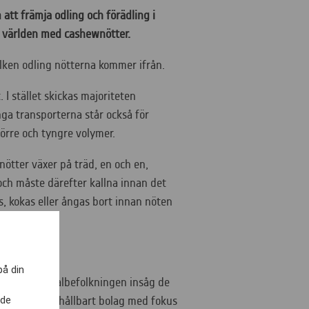
att främja odling och förädling i
av världen med cashewnötter.
vilken odling nötterna kommer ifrån.
 I stället skickas majoriteten
nga transporterna står också för
törre och tyngre volymer.
ötter växer på träd, en och en,
och måste därefter kallna innan det
s, kokas eller ångas bort innan nöten
på din
evde med lokalbefolkningen insåg de
nde
g är idag: ett hållbart bolag med fokus