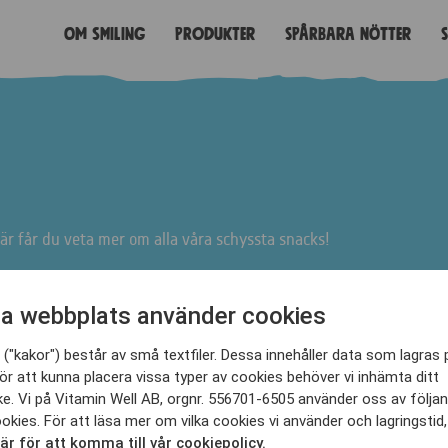
Om Smiling
Produkter
Spårbara nötter
Här får du veta mer om alla våra schyssta snacks!
a webbplats använder cookies
("kakor") består av små textfiler. Dessa innehåller data som lagras 
ör att kunna placera vissa typer av cookies behöver vi inhämta ditt
e. Vi på Vitamin Well AB, orgnr. 556701-6505 använder oss av följa
r ditt val.
okies. För att läsa mer om vilka cookies vi använder och lagringstid,
här för att komma till vår cookiepolicy.