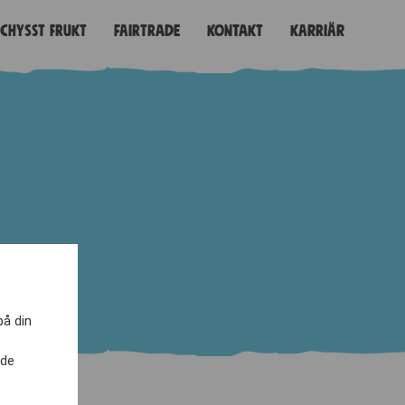
Schysst frukt
Fairtrade
Kontakt
Karriär
på din
nde