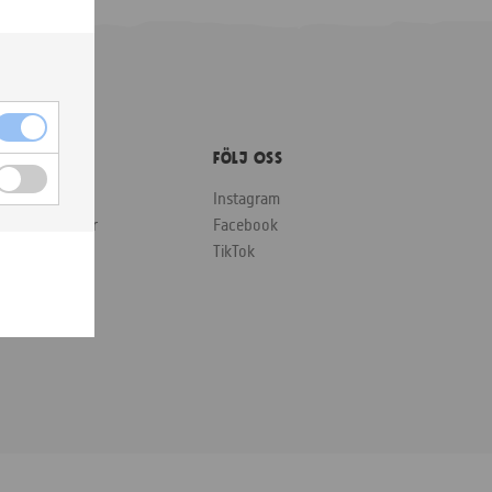
Om Oss
Följ oss
år Story
Instagram
pårbara nötter
Facebook
chysst frukt
TikTok