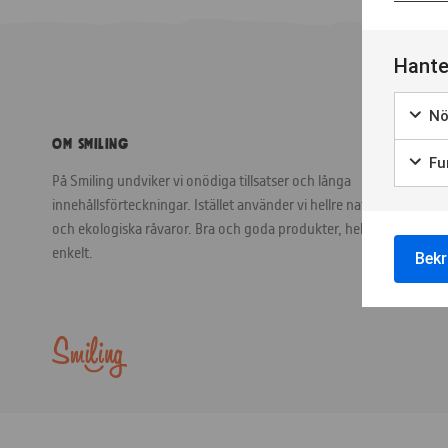
Hante
Nö
Om Smiling
Fun
På Smiling undviker vi onödiga tillsatser och långa
innehållsförteckningar. Istället använder vi hellre naturliga
och ekologiska råvaror. Bra och goda produkter, helt
enkelt.
Bekr