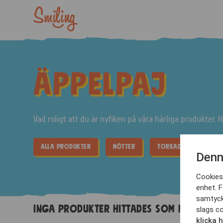
Äppelpaj
Vad roligt att du är nyfiken på våra härliga produkter. 
Alla produkter
Nötter
Torkad Frukt
Denn
Cookies 
enhet. F
samtyck
Inga produkter hittades som motsvara
slags co
klicka 