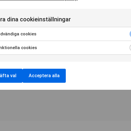
ra dina cookieinställningar
dvändiga cookies
Adress
Information
ktionella cookies
Vitamin Well AB
Integritetspolicy
V
Sturegatan 11,
Tävlingsvillkor
S
114 36 Stockholm
Cookieinställningar
S
info@smiling.se
äfta val
Acceptera alla