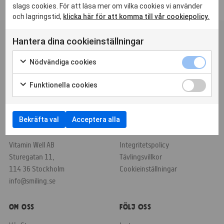
slags cookies. För att läsa mer om vilka cookies vi använder
och lagringstid,
klicka här för att komma till vår cookiepolicy.
Hantera dina cookieinställningar
Om Smiling
Nödvändiga cookies
På Smiling undviker vi onödiga tillsatser och långa
innehållsförteckningar. Istället använder vi hellre naturliga och
Funktionella cookies
ekologiska råvaror. Bra och goda produkter, helt enkelt.
Bekräfta val
Acceptera alla
Adress
Information
Vitamin Well AB
Integritetspolicy
Sturegatan 11,
Tävlingsvillkor
114 36 Stockholm
Cookieinställningar
info@smiling.se
Om Oss
Följ oss