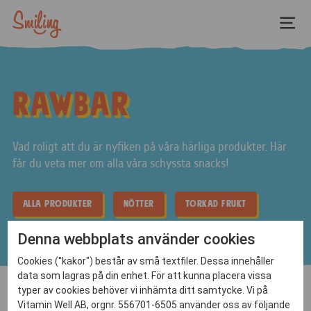
Rawbar
Vad roligt att du är nyfiken på våra härliga produkter. Här
får du veta mer om alla våra schyssta snacks!
Alla produkter
Nötter
Torkad Frukt
Denna webbplats använder cookies
Cookies ("kakor") består av små textfiler. Dessa innehåller
data som lagras på din enhet. För att kunna placera vissa
Inga produkter hittades som motsvarar
typer av cookies behöver vi inhämta ditt samtycke. Vi på
ditt val.
Vitamin Well AB, orgnr. 556701-6505 använder oss av följande