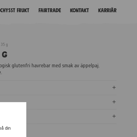
Schysst frukt
Fairtrade
Kontakt
Karriär
 35 g
 g
ogisk glutenfri havrebar med smak av äppelpaj.
e.
på din