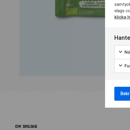
samtyck
slags co
klicka 
Hante
Nö
Fun
Bekr
Om Smiling