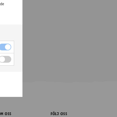
nde
Om Oss
Följ oss