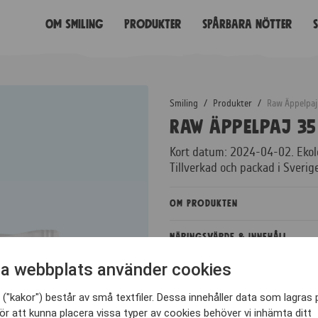
Om Smiling
Produkter
Spårbara nötter
Smiling
/
Produkter
/
Raw Äppelpaj
Raw Äppelpaj 35
Kort datum: 2024-04-02. Ekol
Tillverkad och packad i Sverig
Om Produkten
Näringsvärde & Innehåll
a webbplats använder cookies
Mer Information
("kakor") består av små textfiler. Dessa innehåller data som lagras 
ör att kunna placera vissa typer av cookies behöver vi inhämta ditt