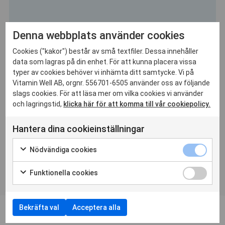
Denna webbplats använder cookies
Smiling
/
Produkter
/
Fruktbar Mango 20 g
Cookies ("kakor") består av små textfiler. Dessa innehåller
data som lagras på din enhet. För att kunna placera vissa
Fruktbar Mango 20 g
typer av cookies behöver vi inhämta ditt samtycke. Vi på
Fruktbar av torkad mango som odlats och förpackats under
Vitamin Well AB, orgnr. 556701-6505 använder oss av följande
schyssta förhållanden i Ghana.
slags cookies. För att läsa mer om vilka cookies vi använder
och lagringstid,
klicka här för att komma till vår cookiepolicy.
Om Produkten
Hantera dina cookieinställningar
Näringsvärde & Innehåll
Nödvändiga cookies
Mer Information
Funktionella cookies
Bekräfta val
Acceptera alla