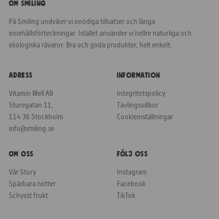
Om Smiling
På Smiling undviker vi onödiga tillsatser och långa
innehållsförteckningar. Istället använder vi hellre naturliga och
ekologiska råvaror. Bra och goda produkter, helt enkelt.
Adress
Information
Vitamin Well AB
Integritetspolicy
Sturegatan 11,
Tävlingsvillkor
114 36 Stockholm
Cookieinställningar
info@smiling.se
Om Oss
Följ oss
Vår Story
Instagram
Spårbara nötter
Facebook
Schysst frukt
TikTok