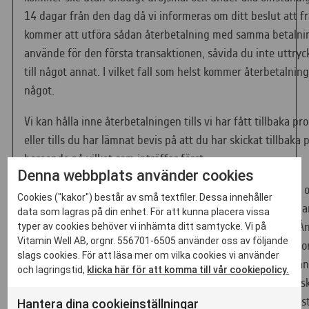
14 dagar från den dag då vi informeras om ditt beslut att fr
kommer att utföra sådan återbetalning med samma betalni
använde för den första transaktionen, såvida du inte uttryc
till något annat. I vilket fall som helst kommer återbetalning
något.
Vi kan hålla inne återbetalningen tills vi har fått tillbaka p
eller tills du har lämnat bevis på att du har skickat tillbaka
beroende på vilket som inträffar först.
Denna webbplats använder cookies
Du ska skicka tillbaka produkterna eller överlämna dem till 
Cookies ("kakor") består av små textfiler. Dessa innehåller
dröjsmål och under inga omständigheter senare än 14 daga
data som lagras på din enhet. För att kunna placera vissa
meddelade oss om ditt tillbakadragande från detta avtal. Å
typer av cookies behöver vi inhämta ditt samtycke. Vi på
Vitamin Well AB, orgnr. 556701-6505 använder oss av följande
ha iakttagits om du skickar tillbaka varorna innan denna fj
slags cookies. För att läsa mer om vilka cookies vi använder
löpt ut. Du kommer att få betala för kostnaderna att återsä
och lagringstid,
klicka här för att komma till vår cookiepolicy.
är ansvarig endast för minskat värde på produkterna som sket
de hanterats på annat än vad som är nödvändigt för att fas
Hantera dina cookieinställningar