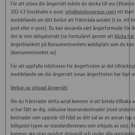
För att utöva din ångerrätt måste du skicka till oss (Vitami
102 43 Stockholm e-post:
info@smilinggroup.com
) ett klart
meddelande om ditt beslut att frånträda avtalet (t.ex. ett 
post eller e-post). Du kan använda vårt ångerformulär för 
det är inte obligatoriskt (se formuläret genom att
klicka här
ångerblankett på Konsumentverkets webbplats som du kan
(konsumentverket.se).
För att uppfylla tidsfristen för ångerfristen är det tillräcklig
meddelande om din ångerrätt innan ångerfristen har löpt ut
Verkan av utövad ångerrätt
Om du frånträder detta avtal kommer vi att betala tillbaka 
vi har fått av dig, inklusive leveranskostnader (med undanta
kostnader som uppstår till följd av ditt val av en annan typ
billigaste typen av standardleverans som erbjuds av oss). Å
kommer ske utan onödigt dröjsmål och under alla omständig